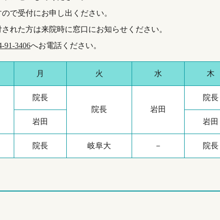
すので受付にお申し出ください。
付された方は来院時に窓口にお知らせください。
4-91-3406
へお電話ください。
月
火
水
木
院長
院長
院長
岩田
岩田
岩田
院長
岐阜大
－
院長