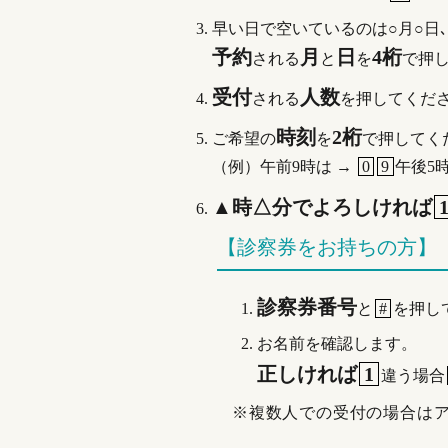
早い日で空いているのは○月○日､
予約
月
日
4桁
される
と
を
で押し
受付
人数
される
を押してくだ
時刻
2桁
ご希望の
を
で押してく
（例）午前9時は →
0
9
午後5
▲時△分でよろしければ
【診察券をお持ちの方】
診察券番号
と
#
を押し
お名前を確認します。
正しければ
1
違う場合
※複数人での受付の場合はア