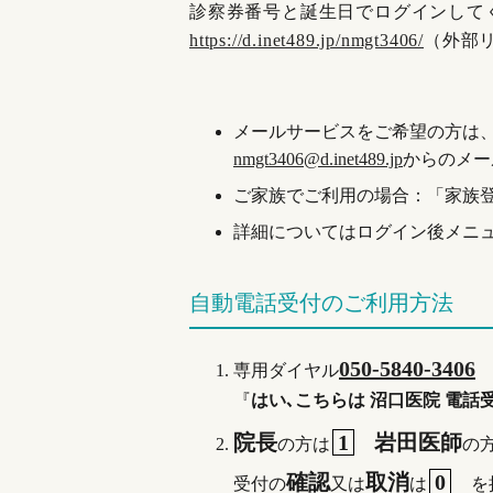
診察券番号と誕生日でログインして
https://d.inet489.jp/nmgt3406/
（外部
メールサービスをご希望の方は
nmgt3406@d.inet489.jp
からのメー
ご家族でご利用の場合：「家族
詳細についてはログイン後メニ
自動電話受付のご利用方法
050-5840-3406
専用ダイヤル
『
はい､こちらは 沼口医院 電話
院長
1
岩田医師
の方は
の
確認
取消
0
受付の
又は
は
を押