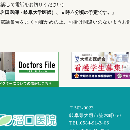
確認して電話をお切りください）
（岩田医師・岐阜大学医師）、▲時△分頃の予定です。
」
、電話番号をよくお確かめの上、お掛け間違いのないようお
〒503-0023
岐阜県大垣市笠木町650
TEL.0584-91-3406