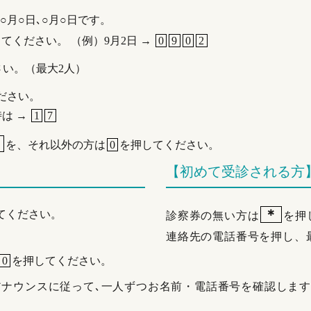
○月○日､○月○日です。
てください。 （例）9月2日 →
0
9
0
2
さい。（最大2人）
ださい。
時は →
1
7
1
を、それ以外の方は
0
を押してください。
【初めて受診される方
＊
てください。
診察券の無い方は
を押
連絡先の電話番号を押し、
0
を押してください。
ナウンスに従って､一人ずつお名前・電話番号を確認しま